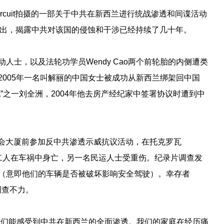
Circuit拍摄的一部关于中共在新西兰进行统战渗透和间谍活动
e）推出，揭露中共对该国的侵蚀和干涉已经持续了几十年。
人士，以及法轮功学员Wendy Cao两个前轮胎的内侧遭类
005年一名叫解丽的中国女士被成功从新西兰绑架回中国
”之一刘全洲，2004年他去房产经纪家中签署协议时遭到中
顿国会大厦前参加反中共渗透示威抗议活动，在托克罗瓦
故，二人在车祸中身亡，另一名民运人士受重伤。纪录片调查发
（意即他们的车辆是否被破坏影响安全驾驶）。幸存者
调查不力。
我们能感受到中共在新西兰的全面渗透。我们的家庭在经历痛