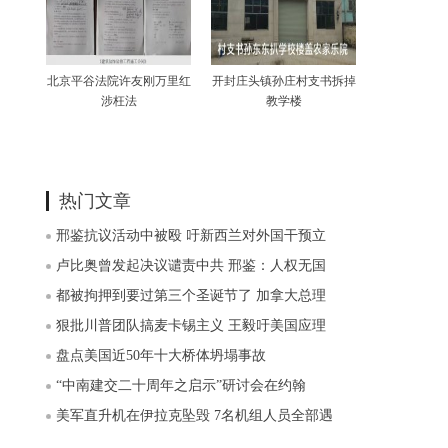
北京平谷法院许友刚万里红
开封庄头镇孙庄村支书拆掉
涉枉法
教学楼
热门文章
邢鉴抗议活动中被殴 吁新西兰对外国干预立
卢比奥曾发起决议谴责中共 邢鉴：人权无国
都被拘押到要过第三个圣诞节了 加拿大总理
狠批川普团队搞麦卡锡主义 王毅吁美国应理
盘点美国近50年十大桥体坍塌事故
“中南建交二十周年之启示”研讨会在约翰
美军直升机在伊拉克坠毁 7名机组人员全部遇