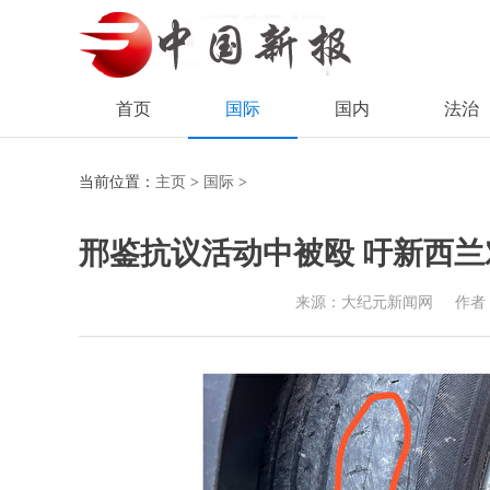
首页
国际
国内
法治
当前位置：
主页
>
国际
>
邢鉴抗议活动中被殴 吁新西
来源：大纪元新闻网
作者