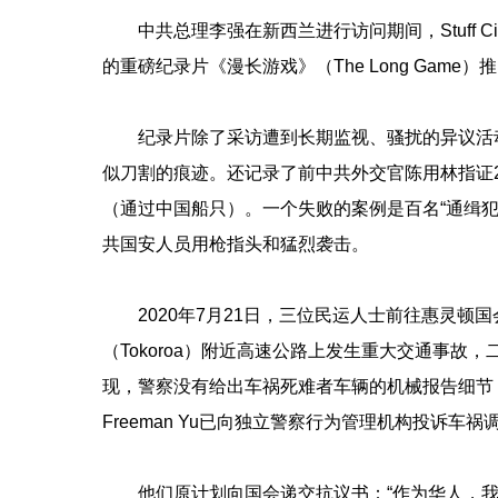
中共总理李强在新西兰进行访问期间，Stuff 
的重磅纪录片《漫长游戏》（The Long Gam
纪录片除了采访遭到长期监视、骚扰的异议活动
似刀割的痕迹。还记录了前中共外交官陈用林指证2
（通过中国船只）。一个失败的案例是百名“通缉犯
共国安人员用枪指头和猛烈袭击。
2020年7月21日，三位民运人士前往惠灵
（Tokoroa）附近高速公路上发生重大交通事
现，警察没有给出车祸死难者车辆的机械报告细节
Freeman Yu已向独立警察行为管理机构投诉车祸
他们原计划向国会递交抗议书：“作为华人，