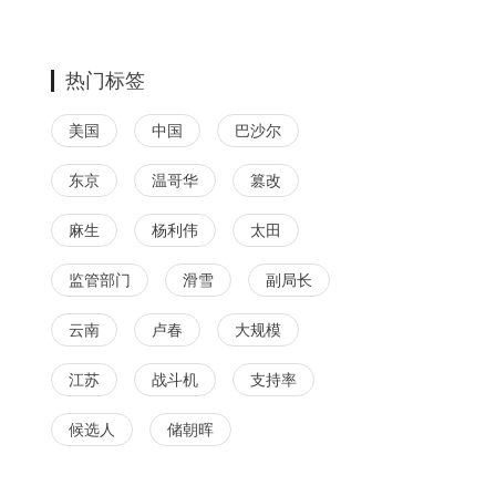
热门标签
美国
中国
巴沙尔
东京
温哥华
篡改
麻生
杨利伟
太田
监管部门
滑雪
副局长
云南
卢春
大规模
江苏
战斗机
支持率
候选人
储朝晖