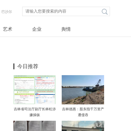
巴沙尔
艺术
企业
舆情
今日推荐
吉林省司法厅副厅长林松涉
吉林德惠：股东指千万资产
嫌操纵
遭侵吞