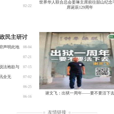
世界华人联合总会姜琳主席前往韶山纪念
02-22
席诞辰129周年
政民主研讨
府声明此地
08-04
07-21
脱法袍欲与
07-15
讯全无
07-02
06-25
谢文飞：出狱一周年——要不要活下
06-16
友情链接