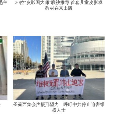
毛主
20位“皮影国大师”联袂推荐 首套儿童皮影戏
教材在京出版
去
圣荷西集会声援邢望力 呼吁中共停止迫害维
权人士