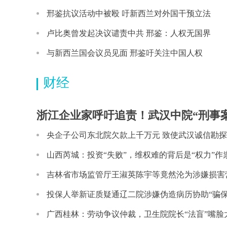
邢鉴抗议活动中被殴 吁新西兰对外国干预立法
卢比奥曾发起决议谴责中共 邢鉴：人权无国界
与新西兰国会议员见面 邢鉴吁关注中国人权
财经
浙江企业家呼吁追责！武汉中院“刑事案民
亿元资产被
央企子公司东北院欠款上千万元 致使武汉诚信勘
山西芮城：投资“失败”，维权难的背后是“权力”作
吉林省市场监管厅王淑英陈宇等竟然沦为涉嫌损害
元
投保人举新证质疑通辽二院涉嫌伪造病历协助“骗保
广西桂林：劳动争议仲裁，卫生院院长“法盲”嘴脸