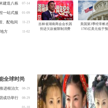
米建造八栋
07-14
程一站式服
01-09
馆、配电间
11-23
吉林省湖南商会会长因
美国第3季经常帐
拒还欠款被限制消费
1785亿美元低于
 地方
11-02
赋能全球时尚
实推进根治欠
08-29
阴成功举行
08-29
01-10