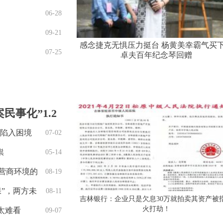
06-28
09-21
感念捷克无惧压力挺台 杨黄美幸霸气买
07-25
卓夫百年纪念琴回赠
事化”1.2
探陷入困境
07-02
祟
05-14
营商环境的
08-19
”，两方未
08-11
吉林银行：企业只是欠息30万就拍卖其资产被
火打劫！
太难看
09-07