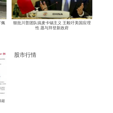
下佩
狠批川普团队搞麦卡锡主义 王毅吁美国应理
性 愿与拜登新政府
股市行情
指趁