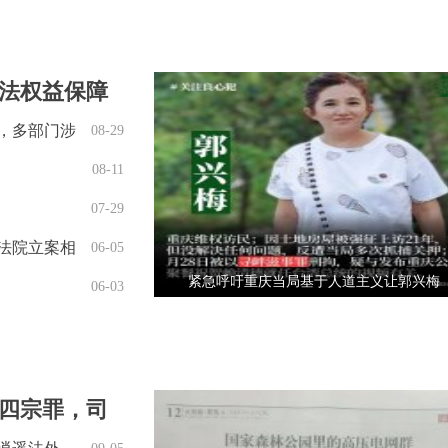
法权益保障
，多部门涉
08-29
08-11
07-29
法院立案相
06-05
紧急呼吁重庆当局基于人道主义让郭兴梅
06-03
回家奔丧
四宗罪，司