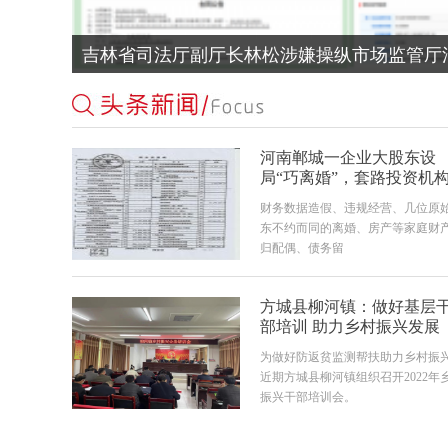
吉林省司法厅副厅长林松涉嫌操纵市场监管厅
河南郸城一企业大股东设
局“巧离婚”，套路投资机
千万资产
财务数据造假、违规经营、几位原
东不约而同的离婚、房产等家庭财
归配偶、债务留
方城县柳河镇：做好基层
部培训 助力乡村振兴发展
为做好防返贫监测帮扶助力乡村振
近期方城县柳河镇组织召开2022年
振兴干部培训会。