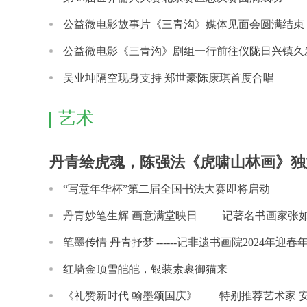
公益微电影故事片《三青沟》媒体见面会圆满结束
公益微电影《三青沟》剧组一行前往仪陇日兴镇久
采
吴业坤隔空现身支持 郑世豪陈康琪首度合唱
艺术
丹青绘虎魂，陈强法《虎啸山林画》独
“写意年华杯”第二届全国书法大赛即将启动
丹青妙笔生辉 画意满堂映日 ——记著名书画家张
笔墨传情 丹青抒梦 ------记非遗书画院2024年迎春
红墙金顶雪皑皑，银装素裹御猫来
《礼赞新时代 翰墨颂国庆》——特别推荐艺术家 