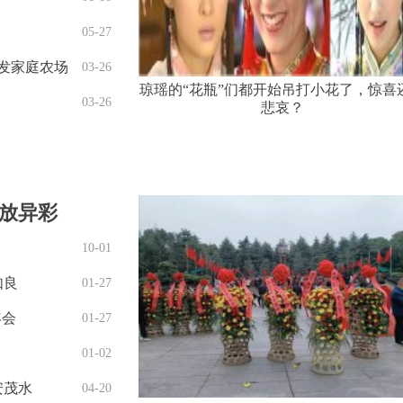
05-27
发家庭农场
03-26
琼瑶的“花瓶”们都开始吊打小花了，惊喜
03-26
悲哀？
放异彩
10-01
如良
01-27
年会
01-27
01-02
安茂水
04-20