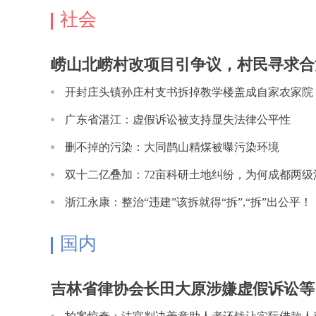
社会
崂山北崂村改项目引争议，村民寻求合
开封庄头镇孙庄村支书拆掉教学楼盖成自家农家院
嫌
广东省湛江：虚假诉讼被支持显失法律公平性
删不掉的污染：大同鹊山精煤被曝污染环境
双十二亿叠加：72亩科研土地纠纷，为何成都两级
互
浙江永康：整治“违建”该拆就得“拆”,“拆”出公平！
国内
吉林省律协会长田大原涉嫌虚假诉讼等