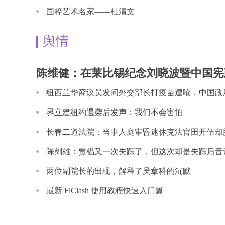
国粹艺术名家——杜清文
舆情
陈维健：在莱比锡纪念刘晓波暨中国宪
会讲话
纽西兰华裔议员发问外交部长打疫苗遭呛，中国政
无
界立建纽约遇袭后发声：我们不会害怕
长春二道法院：当事人庭审昏迷休克法官田开伍却
家
陈剑雄：贾榀又一次失踪了，但这次却是失踪后音
两位副院长的出现，解释了吴章科的沉默
最新 FlClash 使用教程快速入门篇