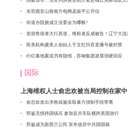
法厅副厅长林
拍案惊奇：法官判决善意助人者还钱让实际借款人
东莞观音山致南方电网孟振平公开信
街道办阻挠成立业委会为哪般?
造假售假者大行其道，维权者反成被告！辽宁大连
外
医美机构虞美人创始人于文红抖音直播号被封禁
85亿毒地案或另有隐情，苏钢集团凌晨强硬回应
国际
上海维权人士俞忠欢被当局控制在家中
天，开始断粮断
俞忠欢发出求救或被采取暴力强制手段带离
邢鉴无惧跨国镇压 参加反共车队横跨美国游行
邢鉴成为新西兰公民 宣布放弃中共国国籍