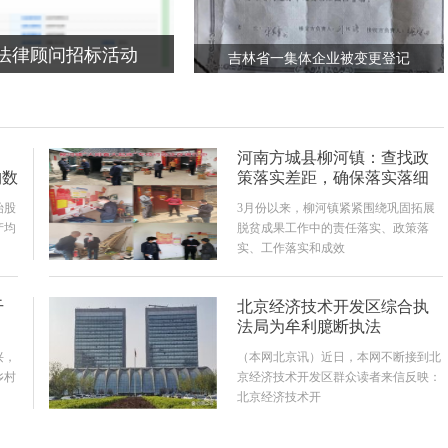
法律顾问招标活动
吉林省一集体企业被变更登记
为“政府100%出资”，职工维权
七年未果
河南方城县柳河镇：查找政
构数
策落实差距，确保落实落细
始股
3月份以来，柳河镇紧紧围绕巩固拓展
产均
脱贫成果工作中的责任落实、政策落
实、工作落实和成效
干
北京经济技术开发区综合执
法局为牟利臆断执法
兴，
（本网北京讯）近日，本网不断接到北
乡村
京经济技术开发区群众读者来信反映：
北京经济技术开