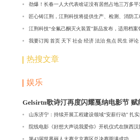
劲爆！长春一人大代表啥证没有居然占地三万多平
大
匠心铸江荆，江荆科技将提供生产、检测、消防工
务
江荆科技“全氟己酮灭火装置”新品发布，适用档案
我要订阅 首页 天下 社会 经济 法治 焦点 民生 评论
热搜文章
娱乐
Gelsirtn歌诗汀再度闪耀戛纳电影节 
舞台
山东济宁：持续开展工程建设领域“安薪行动” 扎
院线电影《好想大声说我爱你》开机仪式在陕西汉
第43届世界丽人大赛北京赛区总决赛圆满成功