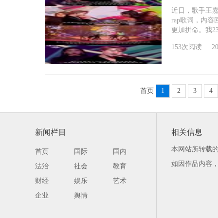
近日，歌手王嘉
rap歌词，内
更加拼命。我23
153次阅读
20
首页
1
2
3
4
新闻栏目
相关信息
本网站所转载
首页
国际
国内
如因作品内容
法治
社会
教育
财经
娱乐
艺术
企业
舆情