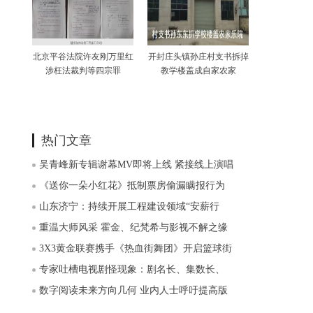
北京平谷法院许友刚万里红
开封庄头镇孙庄村支书拆掉
涉枉法裁判等四宗罪
教学楼盖成自家农家
热门文章
吴青峰新专辑谢幕MV即将上线 紧接线上演唱
《送你一朵小红花》抵制票房偷漏瞒报行为
山东济宁：持续开展工程建设领域“安薪行
重温大师风采 霍金、纪梵希与影视不解之缘
3X3黄金联赛携手《热血街舞团》开启篮球街
专家吐槽电视剧怪现象：剧名长、集数长、
数字阅读未来方向几何 业内人士呼吁提高版