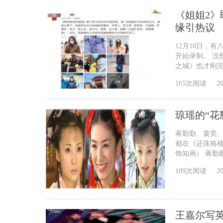
《姐姐2
缘引热议
12月18日，
开始录制。 没
之城》也才刚完
165次阅读
20
琼瑶的“花
蒋勤勤、黄奕
都在《还珠格格
饰知画） 蒋勤勤
109次阅读
20
王嘉尔写英