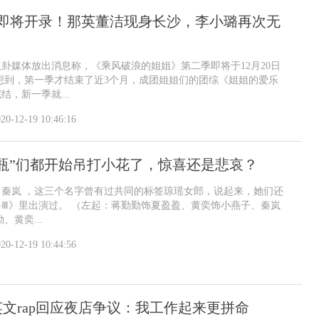
》即将开录！那英董洁现身长沙，李小璐再次无
有八卦媒体放出消息称，《乘风破浪的姐姐》第二季即将于12月20日
想到，第一季才结束了近3个月，成团姐姐们的团综《姐姐的爱乐
结，新一季就...
20-12-19 10:46:16
瓶”们都开始吊打小花了，惊喜还是悲哀？
、秦岚 ，这三个名字曾有过共同的标签琼瑶女郎，说起来，她们还
Ⅲ》里出演过。 （左起：蒋勤勤饰夏盈盈、黄奕饰小燕子、秦岚
、黄奕...
20-12-19 10:44:56
文rap回应夜店争议：我工作起来更拼命