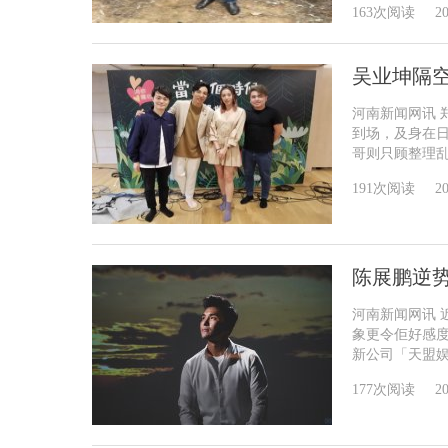
163次阅读
20
吴业坤隔
河南新闻网讯 
到场，及身在
哥则只顾整理乱发
191次阅读
20
陈展鹏逆势
河南新闻网讯
象更令佢好感
新公司「天盟娱乐
177次阅读
20