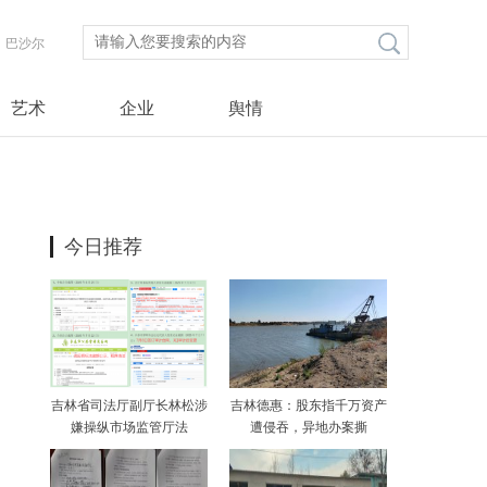
巴沙尔
艺术
企业
舆情
今日推荐
吉林省司法厅副厅长林松涉
吉林德惠：股东指千万资产
嫌操纵市场监管厅法
遭侵吞，异地办案撕