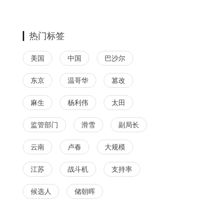
热门标签
美国
中国
巴沙尔
东京
温哥华
篡改
麻生
杨利伟
太田
监管部门
滑雪
副局长
云南
卢春
大规模
江苏
战斗机
支持率
候选人
储朝晖