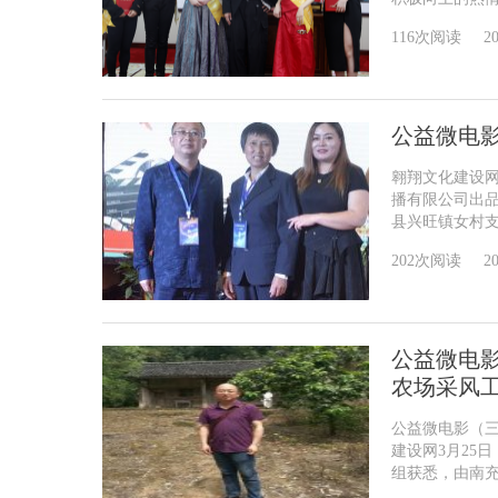
116次阅读
20
公益微电
翱翔文化建设网
播有限公司出品
县兴旺镇女村支书
202次阅读
20
公益微电
农场采风
公益微电影（
建设网3月25
组获悉，由南充翱