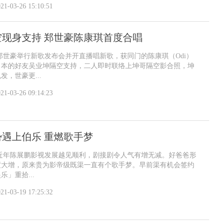
21-03-26 15:10:51
空现身支持 郑世豪陈康琪首度合唱
郑世豪举行新歌发布会并开直播唱新歌，获同门的陈康琪（Odi）
日本的好友吴业坤隔空支持，二人即时联络上坤哥隔空影合照，坤
，世豪更...
21-03-26 09:14:23
遇上伯乐 重燃歌手梦
 近年陈展鹏影视发展越见顺利，剧接剧令人气有增无减。好爸爸形
度大增，原来贵为影帝级既渠一直有个歌手梦。早前渠有机会签约
」重拾...
21-03-19 17:25:32