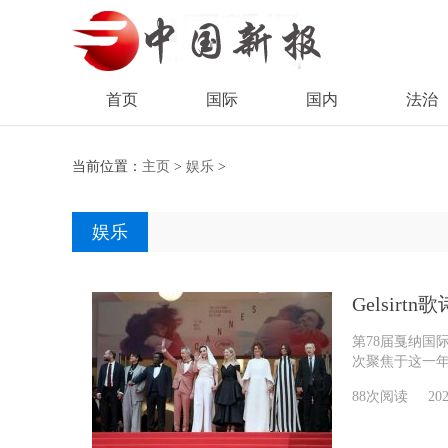
首页
国际
国内
法治
当前位置：
主页
>
娱乐
>
娱乐
Gelsi
第78届戛纳国
次聚焦于这一年度
88次阅读
202