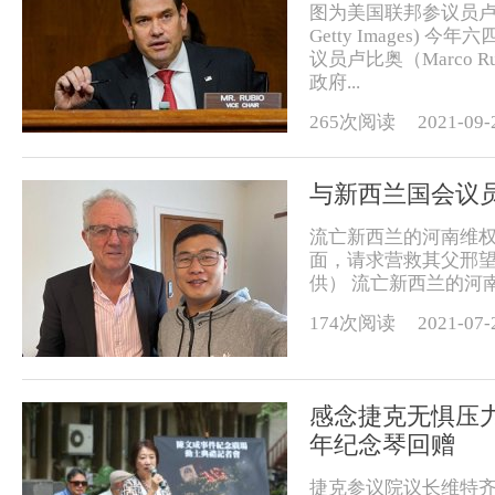
图为美国联邦参议员卢比奥资料
Getty Images
议员卢比奥（Marco 
政府...
265次阅读
2021-09-
与新西兰国会议
流亡新西兰的河南维权人
面，请求营救其父邢
供） 流亡新西兰的河南
174次阅读
2021-07-
感念捷克无惧压
年纪念琴回赠
捷克参议院议长维特齐（M