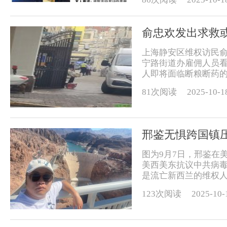
俞忠欢发出求救
上海静安区维权访民
宁路街道办雇佣人员
人即将面临断粮断药的
81次阅读
2025-10-1
邢鉴无惧跨国镇
图为9月7日，邢鉴在
美西美东抗议中共病
是流亡新西兰的维权人
123次阅读
2025-10-