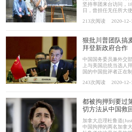
坚持率团来台访问，1
日，曾担任无任所大使
213次阅读
2020-12-
狠批川普团队搞麦
拜登新政府合作
中国国务委员兼外交部
上与美国总统当选人拜登(
国的中国批评者正在制造一种
243次阅读
2020-12-
都被拘押到要过
切方法从中国救回
加拿大总理杜鲁道(Just
中国拘押的两名加拿