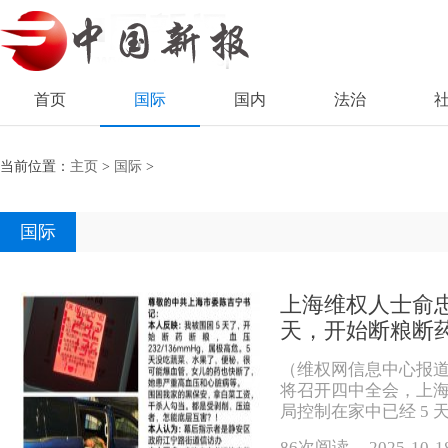
首页
国际
国内
法治
当前位置：
主页
>
国际
>
国际
上海维权人士俞
天，开始断粮断
（维权网信息中心报道） 
将召开四中全会，上海
局控制在家中已经 5 
86次阅读
2025-10-1