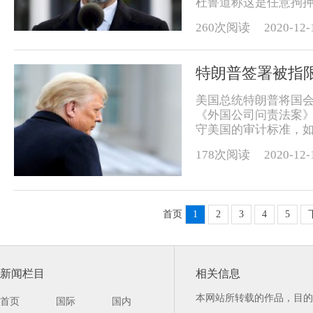
杜鲁道称这是任意拘押。 加
260次阅读
2020-12-
特朗普签署被指
美国总统特朗普将国
《外国公司问责法案》
守美国的审计标准，如
178次阅读
2020-12-
首页
1
2
3
4
5
新闻栏目
相关信息
本网站所转载的作品，目的
首页
国际
国内