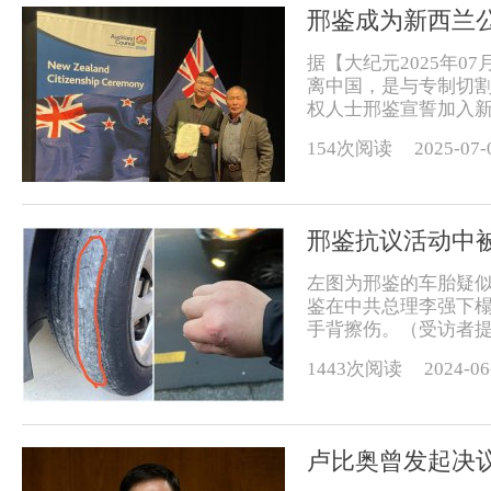
邢鉴成为新西兰
据【大纪元2025年0
离中国，是与专制切割
权人士邢鉴宣誓加入新
154次阅读
2025-07-
邢鉴抗议活动中
左图为邢鉴的车胎疑似
鉴在中共总理李强下榻
手背擦伤。（受访者提供）
1443次阅读
2024-06
卢比奥曾发起决