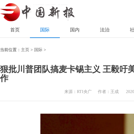
首页
国际
国内
法治
当前位置：
主页
>
国际
>
狠批川普团队搞麦卡锡主义 王毅吁
作
来源：RTI央广
作者：王成
2020