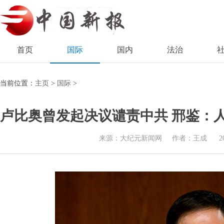
首页
国际
国内
法治
当前位置：
主页
>
国际
>
卢比奥曾发起决议谴责中共 邢鉴：
来源：大纪元新闻网
作者：王成
2