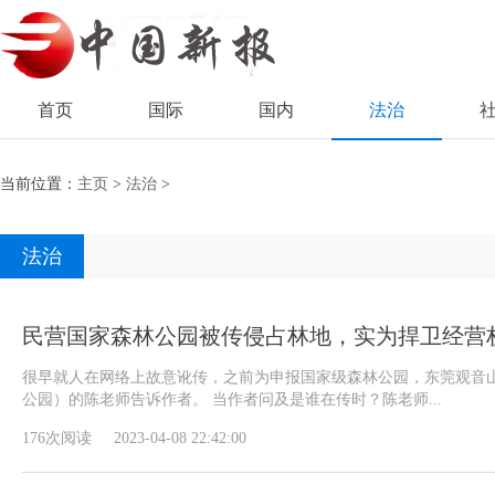
首页
国际
国内
法治
当前位置：
主页
>
法治
>
法治
民营国家森林公园被传侵占林地，实为捍卫经营
很早就人在网络上故意讹传，之前为申报国家级森林公园，东莞观音
公园）的陈老师告诉作者。 当作者问及是谁在传时？陈老师...
176次阅读
2023-04-08 22:42:00