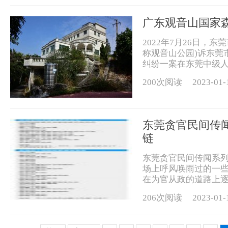
广东观音山国家
2022年7月26日，
称观音山公园)诉东莞
纠纷一案在东莞中级人
200次阅读
2023-01-
东莞贪官民间传
链
东莞贪官民间传闻系
场上呼风唤雨过的一
在为官从政的道路上逐
206次阅读
2023-01-