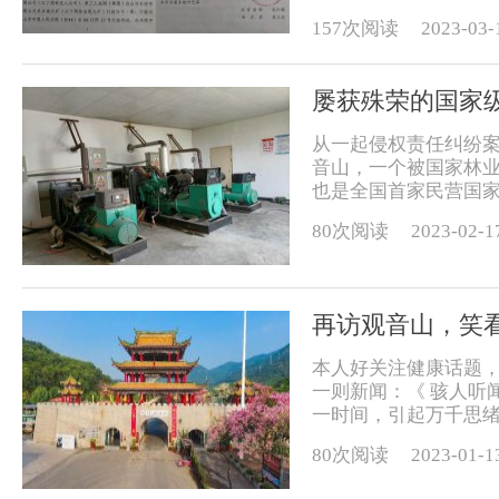
157次阅读
2023-03-
屡获殊荣的国家级
从一起侵权责任纠纷案
音山，一个被国家林
也是全国首家民营国家
80次阅读
2023-02-1
再访观音山，笑
本人好关注健康话题
一则新闻：《 骇人听闻
一时间，引起万千思绪。
80次阅读
2023-01-1