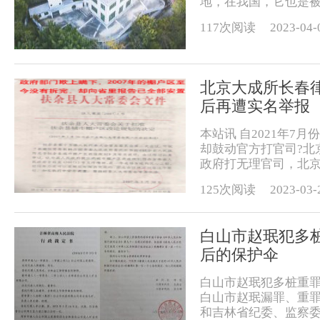
地，在我国，它也是被
117次阅读
2023-04-
北京大成所长春
后再遭实名举报
本站讯 自2021年
却鼓动官方打官司?北
政府打无理官司，北京
125次阅读
2023-03-
白山市赵珉犯多
后的保护伞
白山市赵珉犯多桩重罪
白山市赵珉漏罪、重罪
和吉林省纪委、监察委、