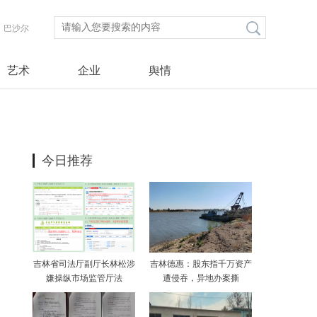
巴沙尔
艺术
企业
舆情
今日推荐
吉林省司法厅副厅长林松涉
吉林德惠：股东指千万资产
嫌操纵市场监管厅法
遭侵吞，异地办案撕