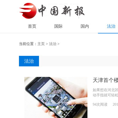
首页
国际
国内
法治
当前位置：
主页
>
法治
>
法治
天津首个
如果想在河北
动手指就可轻松
94次阅读
201