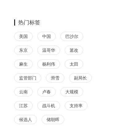
热门标签
美国
中国
巴沙尔
东京
温哥华
篡改
麻生
杨利伟
太田
监管部门
滑雪
副局长
云南
卢春
大规模
江苏
战斗机
支持率
候选人
储朝晖