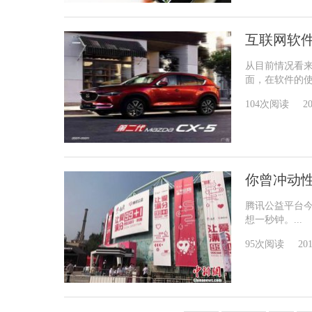
互联网软件
从目前情况看来
面，在软件的使
104次阅读
20
你曾冲动
腾讯公益平台今
想一秒钟。...
95次阅读
201