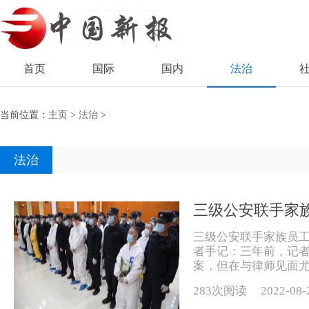
首页
国际
国内
法治
当前位置：
主页
>
法治
>
法治
三级公安联手家
三级公安联手家族员工
者手记：三年前，记
案，但在与律师见面尤
283次阅读
2022-08-