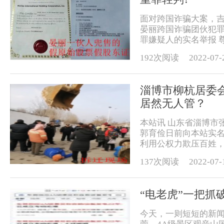
面对跨国诈骗大案，吉
晏丽跨国诈骗团伙犯
罪嫌疑人的实名举报 尊
192次阅读
2022-07-
淄博市柳杭居委
居然无人管？
本站讯 山东省淄博市
郭育俭日前向本站实
利用公权力欺压百姓，
137次阅读
2022-07-
“电老虎”一把抓
今天，一则短短的新闻