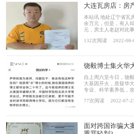
大连瓦房店：房产
本站讯 地处辽宁省瓦
余万元，但是，有人却
元，房主人老赵对此事
132次阅读
2022-08-
饶毅博士集火华
自上周六至今日，饶毅
大基因开火，质疑华大
专业、科学素养低，攻击华
77次阅读
2022-07-2
面对跨国诈骗大
重罪轻判?