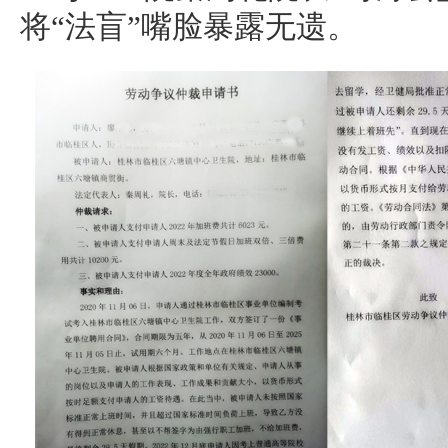
将“法盲”嘴脸暴露无遗。