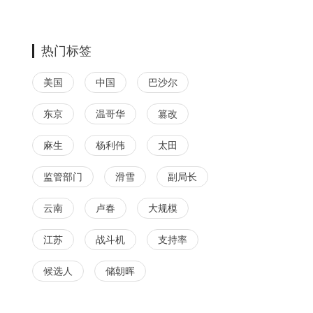
热门标签
美国
中国
巴沙尔
东京
温哥华
篡改
麻生
杨利伟
太田
监管部门
滑雪
副局长
云南
卢春
大规模
江苏
战斗机
支持率
候选人
储朝晖