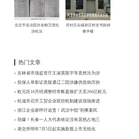
北京平谷法院许友刚万里红
开封庄头镇孙庄村支书拆掉
涉枉法
教学楼
热门文章
吉林省市场监管厅王淑英陈宇等竟然沦为涉
投保人举新证质疑通辽二院涉嫌伪造病历协
欧元区10月经调整经常帐盈馀扩大至266亿欧元
松滋市召开工贸企业双控机制建设现场推进
浙江企业家呼吁追责！武汉中院“刑事案民
劲爆！长春一人大代表啥证没有居然占地三
港交所明年7月5日起实施新股上市无纸化