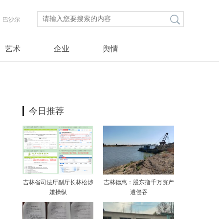
巴沙尔
艺术
企业
舆情
今日推荐
吉林省司法厅副厅长林松涉
吉林德惠：股东指千万资产
嫌操纵
遭侵吞