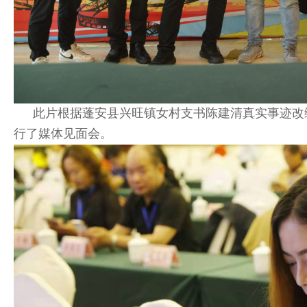
此片
根据蓬安县兴旺镇女村支书陈建清真实事迹改
行了媒体见面会。