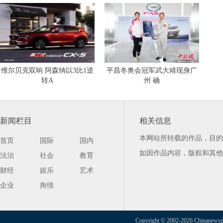
维尔贝克双响 阿森纳以3比1逆
平昌冬奥会冠军武大靖现身广
转A
州 确
新闻栏目
相关信息
本网站所转载的作品，目的
首页
国际
国内
如因作品内容，版权和其他
法治
社会
教育
财经
娱乐
艺术
企业
舆情
Copyright © 2002-2026 Chinanewspap