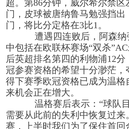
超。第86分钟，威尔希尔禁
门，皮球被唐纳鲁马勉强挡出
门，将比分定格在3比1。
遭遇四连败后，阿森纳强
中包括在欧联杯赛场“双杀”A
后英超排名第四的利物浦12
冠参赛资格的希望十分渺茫，
得下赛季欧冠资格已成为温格
来机会正在增大。
温格赛后表示：“球队目
需要从此前的失利中恢复过来
赛，上半时我们为了保住首回