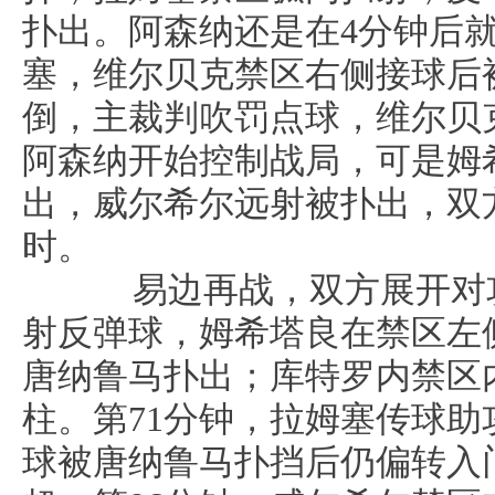
扑出。阿森纳还是在4分钟后
塞，维尔贝克禁区右侧接球后
倒，主裁判吹罚点球，维尔贝
阿森纳开始控制战局，可是姆
出，威尔希尔远射被扑出，双
时。
易边再战，双方展开对攻
射反弹球，姆希塔良在禁区左
唐纳鲁马扑出；库特罗内禁区
柱。第71分钟，拉姆塞传球
球被唐纳鲁马扑挡后仍偏转入