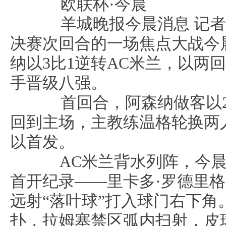
欧联杯·今晨
羊城晚报今晨消息 记者徐
决赛次回合的一场焦点大战今
纳以3比1逆转AC米兰，以两回
手晋级八强。
首回合，阿森纳做客以2比
回到主场，主教练温格轮换两
以首发。
AC米兰背水列阵，今晨拼
首开纪录——里卡多·罗德里
远射“落叶球”打入球门右下角
扑，拉姆塞禁区弧内扫射，皮