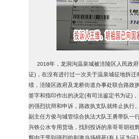
2018年，龙洞沟温泉城被涪陵区人民政
证)，在没有进行过一次关于温泉城征地拆迁
绩，涪陵区政府及龙桥街道办事处联合路政
签字和指印作出的决定(有司法鉴定书为证)，于
的强烈抗辩和申诉，路政执支队就终止执行。2
副主任方俊与城管综合执法大队王勇带队一行
兴铁公水专用货场，找到投诉的亲哥哥胡祖
辉由于受到强烈的刺激当场猝死(有人证为证