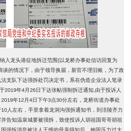
府纳入龙头港征地拆迁范围(以龙桥办事处信访回复为
商谈的情况下，由于领导换届，新官不理旧账，为了政
执法支队下达强拆处罚决定书，系在伪造企业法人笔录
2019年4月26日下达张帖强制拆迁通知,由于投诉人
019年12月4日下午3点30分左右，龙桥街道办事处
10人左右，手里拿着龙洞沟强拆通知书，到涪陵齐力
辉并告知温泉城要被强拆，致使投诉人胡祖国哥哥胡祖
),因强拆消息被法人王维的母亲得知后，她因压力过大