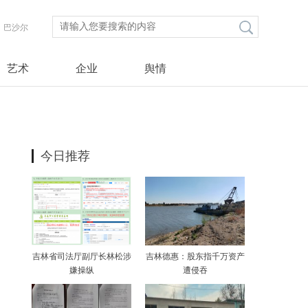
巴沙尔
艺术
企业
舆情
今日推荐
吉林省司法厅副厅长林松涉
吉林德惠：股东指千万资产
嫌操纵
遭侵吞