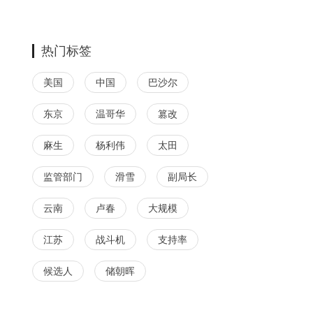
热门标签
美国
中国
巴沙尔
东京
温哥华
篡改
麻生
杨利伟
太田
监管部门
滑雪
副局长
云南
卢春
大规模
江苏
战斗机
支持率
候选人
储朝晖