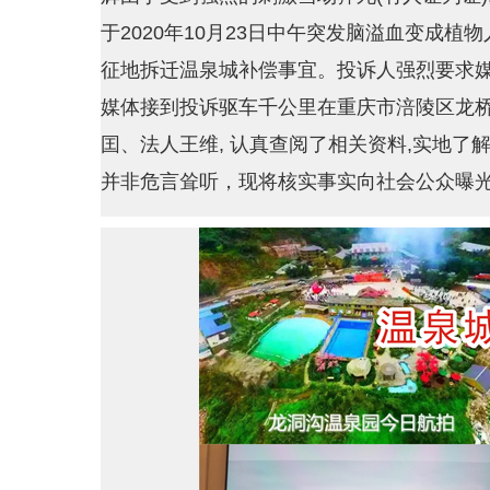
于2020年10月23日中午突发脑溢血变成
征地拆迁温泉城补偿事宜。投诉人强烈要求
媒体接到投诉驱车千公里在重庆市涪陵区龙
囯、法人王维, 认真查阅了相关资料,实地
并非危言耸听，现将核实事实向社会公众曝光