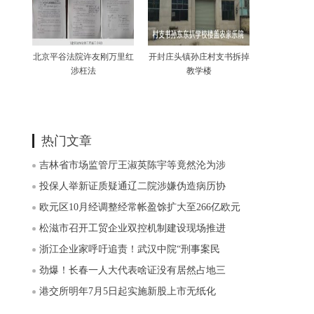
北京平谷法院许友刚万里红
开封庄头镇孙庄村支书拆掉
涉枉法
教学楼
热门文章
吉林省市场监管厅王淑英陈宇等竟然沦为涉
投保人举新证质疑通辽二院涉嫌伪造病历协
欧元区10月经调整经常帐盈馀扩大至266亿欧元
松滋市召开工贸企业双控机制建设现场推进
浙江企业家呼吁追责！武汉中院“刑事案民
劲爆！长春一人大代表啥证没有居然占地三
港交所明年7月5日起实施新股上市无纸化