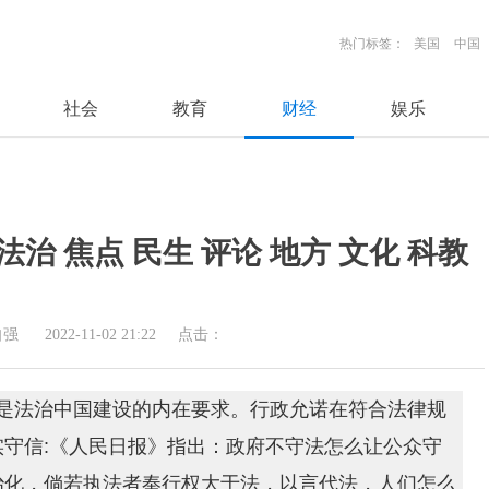
热门标签：
美国
中国
社会
教育
财经
娱乐
法治 焦点 民生 评论 地方 文化 科教
自强
2022-11-02 21:22
点击：
是法治中国建设的内在要求。行政允诺在符合法律规
守信:《人民日报》指出：政府不守法怎么让公众守
治化，倘若执法者奉行权大于法，以言代法，人们怎么